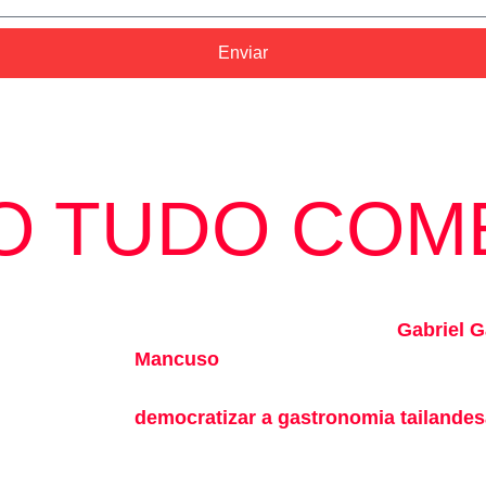
Enviar
O TUDO COM
Em março de 2014, os sócios
Gabriel G
Mancuso
inauguraram em Porto Alegre-
operação do WOKING THAI FOOD. Com 
democratizar a gastronomia tailandes
ambiente informal e com a flexibilidade
cliente desejasse.