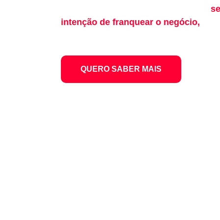
Além da democratização da culinária,
se
intenção de franquear o negócio,
por 
de uma marca que se comunicasse muit
conceito do negócio.
QUERO SABER MAIS