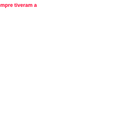
mpre tiveram a
isso a construção
o bem com todo o