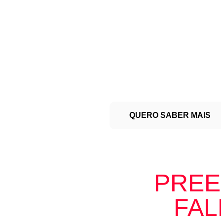
SUA
CIDAD
PREMIADO COM O 1ª LU
CULINÁRIA ASIÁTICA DA
PELO IFOOD
QUERO SABER MAIS
PREE
FAL